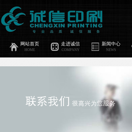
网站首页
走进诚信
新闻中心
HOME
COMPANY
NEWS